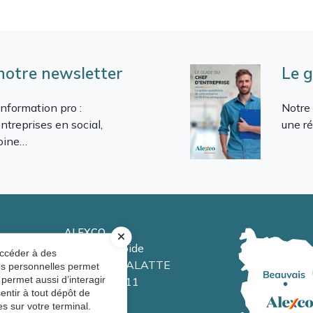
 notre newsletter
Le g
nformation pro :
Notre 
ntreprises en social,
une ré
moine…
ALEXCO
16 avenue de Bergoide
accéder à des
60550 VERNEUIL-EN-HALATTE
ées personnelles permet
 permet aussi d’interagir
03 44 24 71 11
entir à tout dépôt de
Nous contacter
s sur votre terminal.